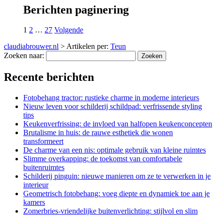
Berichten paginering
1
2
…
27
Volgende
claudiabrouwer.nl
>
Artikelen per:
Teun
Zoeken naar:
Recente berichten
Fotobehang tractor: rustieke charme in moderne interieurs
Nieuw leven voor schilderij schildpad: verfrissende styling
tips
Keukenverfrissing: de invloed van halfopen keukenconcepten
Brutalisme in huis: de rauwe esthetiek die wonen
transformeert
De charme van een nis: optimale gebruik van kleine ruimtes
Slimme overkapping: de toekomst van comfortabele
buitenruimtes
Schilderij pinguin: nieuwe manieren om ze te verwerken in je
interieur
Geometrisch fotobehang: voeg diepte en dynamiek toe aan je
kamers
Zomerbries-vriendelijke buitenverlichting: stijlvol en slim