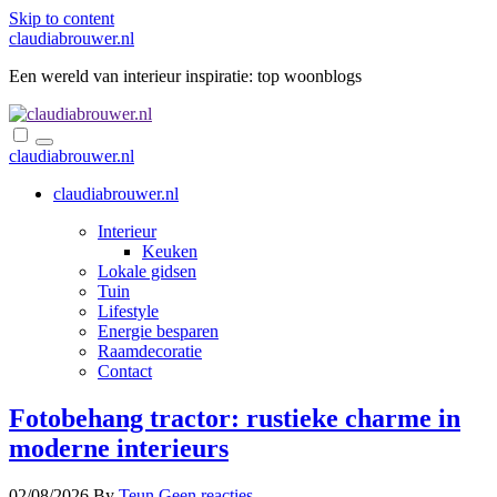
Skip to content
claudiabrouwer.nl
Een wereld van interieur inspiratie: top woonblogs
claudiabrouwer.nl
claudiabrouwer.nl
Interieur
Keuken
Lokale gidsen
Tuin
Lifestyle
Energie besparen
Raamdecoratie
Contact
Fotobehang tractor: rustieke charme in
moderne interieurs
02/08/2026
By
Teun
Geen reacties